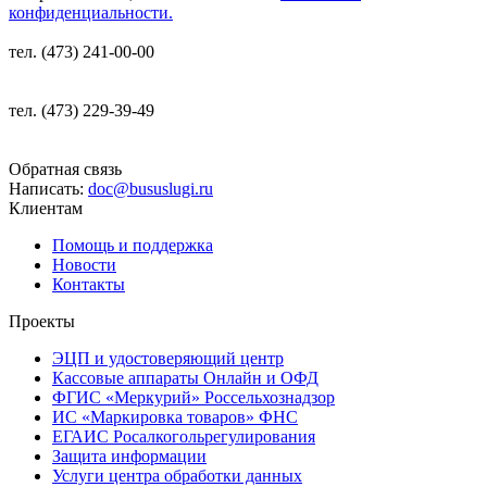
конфиденциальности.
тел. (473) 241-00-00
тел. (473) 229-39-49
Обратная связь
Написать:
doc@bususlugi.ru
Клиентам
Помощь и поддержка
Новости
Контакты
Проекты
ЭЦП и удостоверяющий центр
Кассовые аппараты Онлайн и ОФД
ФГИС «Меркурий» Россельхознадзор
ИС «Маркировка товаров» ФНС
ЕГАИС Росалкогольрегулирования
Защита информации
Услуги центра обработки данных